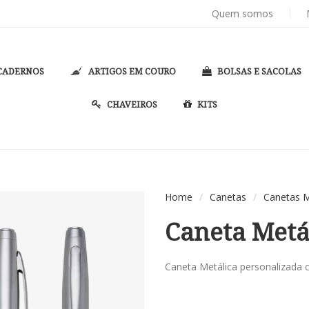
PASTAS DE CONVENÇÃO
PASTAS DE CONVENÇÃO
PERSONALIZADAS COM SEU LOGOTIPO
E PASTAS CONGRESSO P
Quem somos
CADERNOS
ARTIGOS EM COURO
BOLSAS E SACOLAS
CHAVEIROS
KITS
Home
/
Canetas
/
Canetas M
Caneta Metá
Caneta Metálica personalizada 