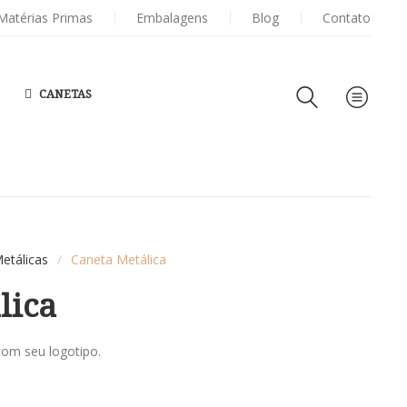
ERSONALIZADAS
Matérias Primas
Embalagens
PORTA
CARTÕES DE VISITA
Blog
Contato
CANETAS
etálicas
/
Caneta Metálica
lica
com seu logotipo.