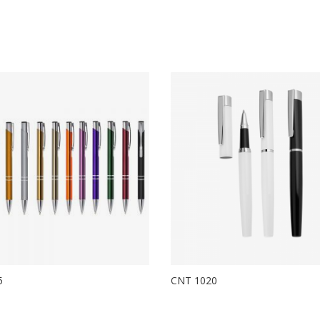
5
CNT 1020