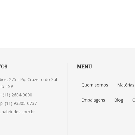
TOS
MENU
dice, 275 - Pq. Cruzeiro do Sul
Quem somos
Matérias
lo - SP
: (11) 2684-9000
Embalagens
Blog
C
p: (11) 93305-0737
nabrindes.com.br