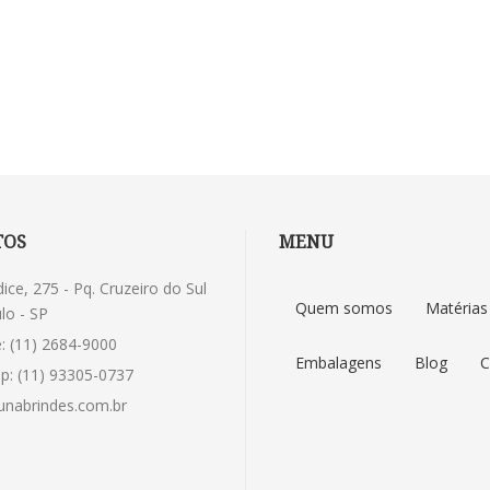
TOS
MENU
dice, 275 - Pq. Cruzeiro do Sul
Quem somos
Matérias
lo - SP
: (11) 2684-9000
Embalagens
Blog
C
p: (11) 93305-0737
nabrindes.com.br