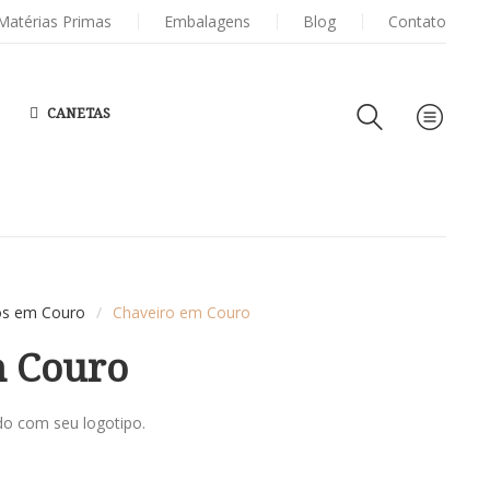
SEU LOGOTIPO
Matérias Primas
Embalagens
PASTAS DE CONVENÇÃO
Blog
E PASTAS CON
Contato
CANETAS
os em Couro
/
Chaveiro em Couro
m Couro
do com seu logotipo.