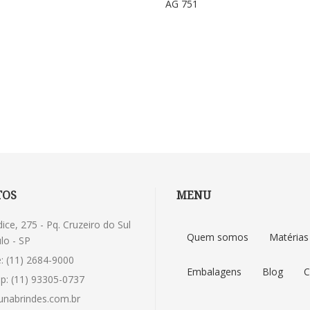
AG 751
TOS
MENU
dice, 275 - Pq. Cruzeiro do Sul
Quem somos
Matérias
lo - SP
: (11) 2684-9000
Embalagens
Blog
C
p: (11) 93305-0737
nabrindes.com.br