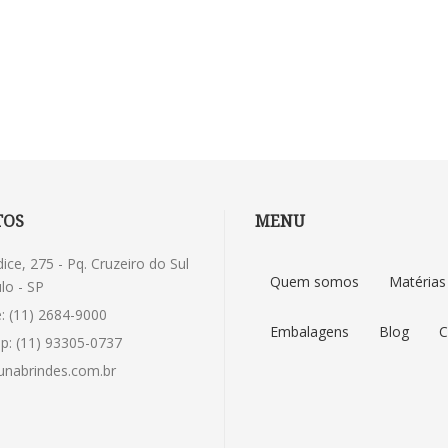
TOS
MENU
dice, 275 - Pq. Cruzeiro do Sul
Quem somos
Matérias
lo - SP
: (11) 2684-9000
Embalagens
Blog
C
p: (11) 93305-0737
nabrindes.com.br