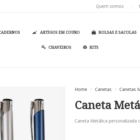
TIPO
PASTAS DE CONVENÇÃO
E PASTAS CONGRESSO P
Quem somos
CADERNOS
ARTIGOS EM COURO
BOLSAS E SACOLAS
CHAVEIROS
KITS
Home
/
Canetas
/
Canetas M
Caneta Metá
Caneta Metálica personalizada 