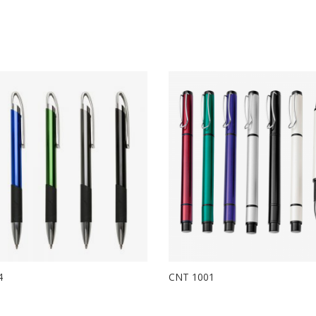
4
CNT 1001