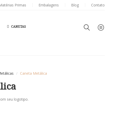
ERSONALIZADAS
Matérias Primas
Embalagens
PORTA
CARTÕES DE VISITA
Blog
Contato
CANETAS
etálicas
/
Caneta Metálica
lica
com seu logotipo.