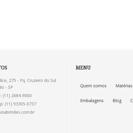
TOS
MENU
dice, 275 - Pq. Cruzeiro do Sul
Quem somos
Matérias
lo - SP
: (11) 2684-9000
Embalagens
Blog
C
p: (11) 93305-0737
nabrindes.com.br