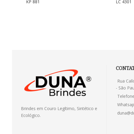
KP 881
LC 4301
CONTA
Rua Calí
- São Pau
Telefone
Whatsap
Brindes em Couro Legítimo, Sintético e
duna@du
Ecológico.