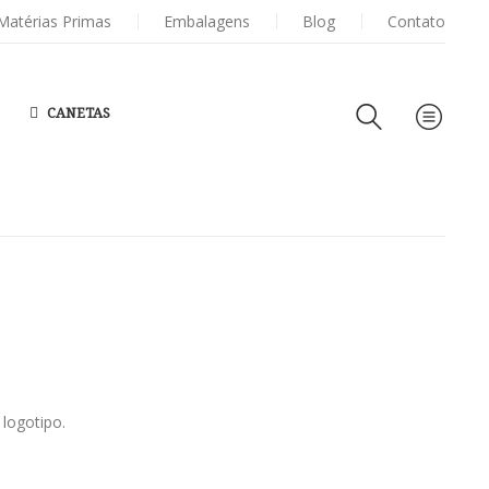
ERSONALIZADAS
Matérias Primas
Embalagens
PORTA
CARTÕES DE VISITA
Blog
Contato
CANETAS
logotipo.