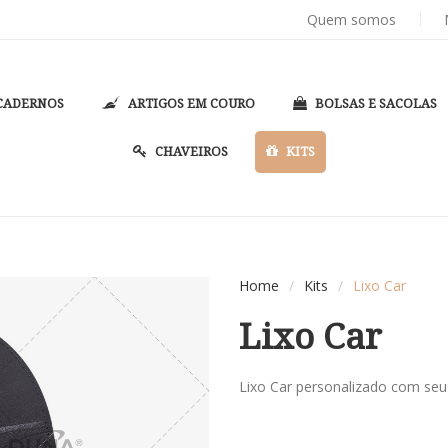
OTIPO
PASTAS DE CONVENÇÃO
E PASTAS CONGRESSO P
Quem somos
CADERNOS
ARTIGOS EM COURO
BOLSAS E SACOLAS
CHAVEIROS
KITS
Home
/
Kits
/
Lixo Car
Lixo Car
Lixo Car personalizado com seu 