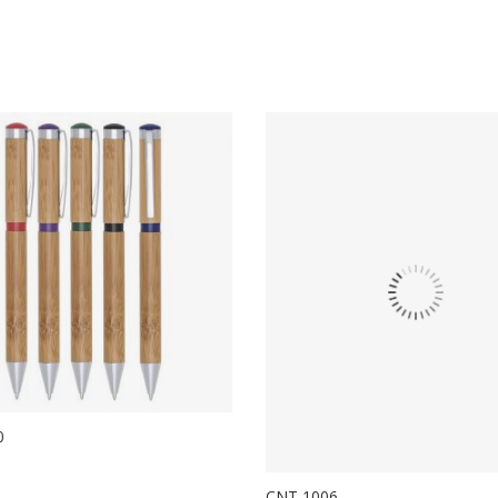
0
CNT 1006