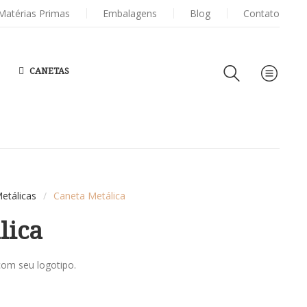
ERSONALIZADAS
Matérias Primas
Embalagens
PORTA
CARTÕES DE VISITA
Blog
Contato
CANETAS
etálicas
/
Caneta Metálica
lica
com seu logotipo.