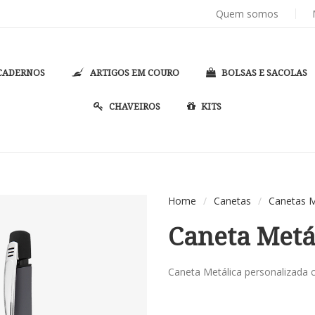
OTIPO
PASTAS DE CONVENÇÃO
E PASTAS CONGRESSO P
Quem somos
CADERNOS
ARTIGOS EM COURO
BOLSAS E SACOLAS
CHAVEIROS
KITS
Home
/
Canetas
/
Canetas M
Caneta Metá
Caneta Metálica personalizada 